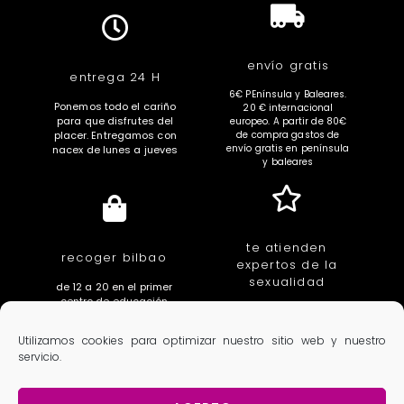
envío gratis
entrega 24 H
6€ PEnínsula y Baleares.
Ponemos todo el cariño
20 € internacional
para que disfrutes del
europeo. A partir de 80€
placer. Entregamos con
de compra gastos de
envío gratis en península
nacex de lunes a jueves
y baleares
te atienden
recoger bilbao
expertos de la
sexualidad
de 12 a 20 en el primer
centro de educación
educadores, sexologas,
íntima de euskal herria.
fisioterapeutas,
c/ villarias 3. Bilbao
Utilizamos cookies para optimizar nuestro sitio web y nuestro
ginecologas, urologos
servicio.