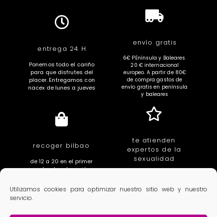
envío gratis
entrega 24 H
6€ PEnínsula y Baleares.
Ponemos todo el cariño
20 € internacional
para que disfrutes del
europeo. A partir de 80€
placer. Entregamos con
de compra gastos de
envío gratis en península
nacex de lunes a jueves
y baleares
te atienden
recoger bilbao
expertos de la
sexualidad
de 12 a 20 en el primer
centro de educación
educadores, sexologas,
íntima de euskal herria.
fisioterapeutas,
c/ villarias 3. Bilbao
Utilizamos cookies para optimizar nuestro sitio web y nuestro
ginecologas, urologos
servicio.