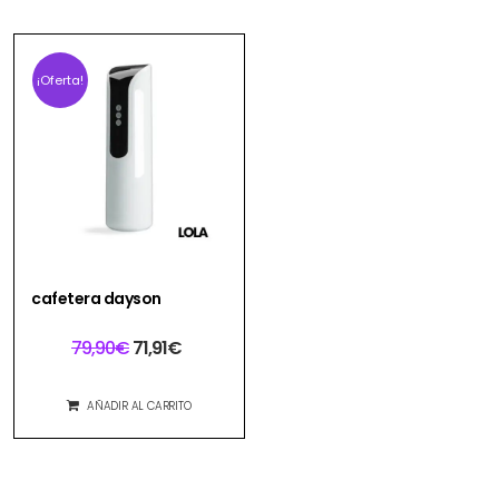
¡Oferta!
cafetera dayson
79,90
€
71,91
€
AÑADIR AL CARRITO