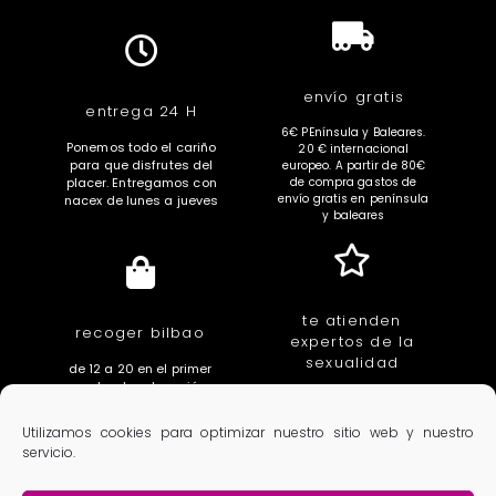
envío gratis
entrega 24 H
6€ PEnínsula y Baleares.
Ponemos todo el cariño
20 € internacional
para que disfrutes del
europeo. A partir de 80€
placer. Entregamos con
de compra gastos de
envío gratis en península
nacex de lunes a jueves
y baleares
te atienden
recoger bilbao
expertos de la
sexualidad
de 12 a 20 en el primer
centro de educación
educadores, sexologas,
íntima de euskal herria.
fisioterapeutas,
c/ villarias 3. Bilbao
Utilizamos cookies para optimizar nuestro sitio web y nuestro
ginecologas, urologos
servicio.