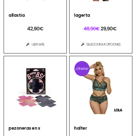
allastia
lagerta
42,90
€
48,90
€
29,90
€
LEER MÁS
SELECCIONAR OPCIONES
¡Oferta!
pezoneras en x
halter