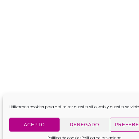
tele y podcast
redes
radio nervión y tele bilbao
Podcast a solas con Lola 
Onda Vasca
Utilizamos cookies para optimizar nuestro sitio web y nuestro servicio
ACEPTO
DENEGADO
PREFERE
Política de cookies
Política de privacidad