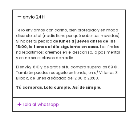
envío 24H
Te lo enviamos con cariño, bien protegido y en modo
discreto total (nadie tiene por qué saber tus movidas)
Si haces tu pedido de
lunes a jueves antes de las
15:00
,
lo tienes al día siguiente en casa.
Los findes
no repartimos: creemos en el descanso, la paz mental
y en no ser esclavos de nadie.
El envío, 6 € y de gratis si tu compra supera los 69 € .
También puedes recogerlo en tienda, en c/ Villarias 3,
Bilbao, de lunes a sábado de 12:00 a 20:00.
Tú compras. Lola cumple. Así de simple.
Lola al whatsapp