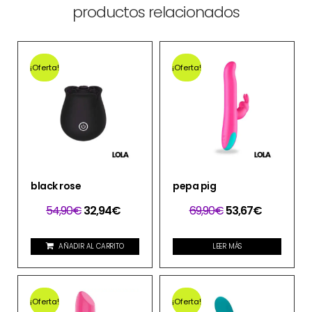
productos relacionados
¡Oferta!
¡Oferta!
black rose
pepa pig
54,90
€
32,94
€
69,90
€
53,67
€
AÑADIR AL CARRITO
LEER MÁS
¡Oferta!
¡Oferta!