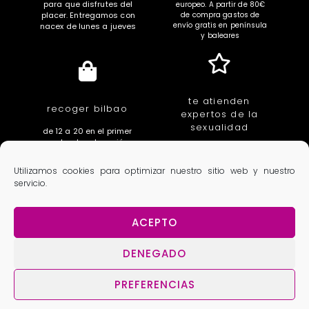
para que disfrutes del
europeo. A partir de 80€
placer. Entregamos con
de compra gastos de
envío gratis en península
nacex de lunes a jueves
y baleares
te atienden
recoger bilbao
expertos de la
sexualidad
de 12 a 20 en el primer
centro de educación
educadores, sexologas,
íntima de euskal herria.
fisioterapeutas,
c/ villarias 3. Bilbao
Utilizamos cookies para optimizar nuestro sitio web y nuestro
ginecologas, urologos
servicio.
ACEPTO
Aviso Legal
Política de privacidad
Condiciones generales
Política de cookies
DENEGADO
PREFERENCIAS
Copyright 2025 Lola Dacosta