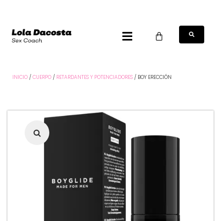
INICIO
/
CUERPO
/
RETARDANTES Y POTENCIADORES
/ BOY ERECCIÓN