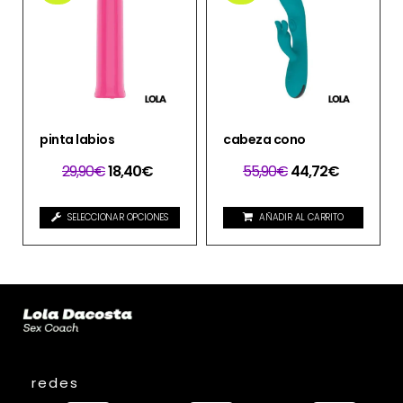
pinta labios
cabeza cono
29,90
€
18,40
€
55,90
€
44,72
€
SELECCIONAR OPCIONES
AÑADIR AL CARRITO
redes