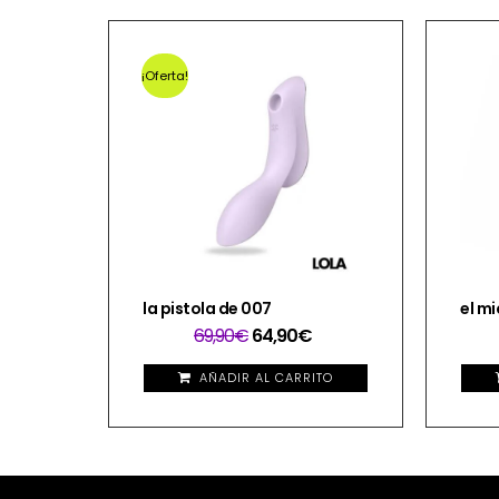
¡Oferta!
la pistola de 007
el mi
69,90
€
64,90
€
AÑADIR AL CARRITO