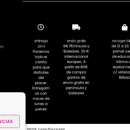
entrega
envío gratis
recoger bi
24 H
6€ PEnínsula y
de 12 a 20 
en
Baleares. 20 €
primer ce
Ponemos
internacional
de educa
todo el
europeo. A
íntima 
cariño
partir de 80€
euskal her
para que
de compra
c/ villaria
disfrutes
gastos de
Bilba
del
envío gratis en
placer.
península y
Entregam
baleares
os con
nacex de
lunes a
.
jueves
NCIAS
Copyright 2025 Lola Dacosta