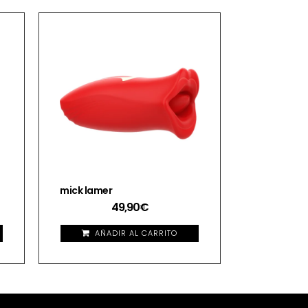
mick lamer
49,90
€
AÑADIR AL CARRITO