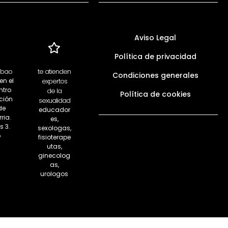
Aviso Legal
Política de privacidad
lbao
te atienden
Condiciones generales
en el
expertos
ntro
de la
Política de cookies
ción
sexualidad
de
educador
ria.
es,
s 3.
sexologas,
o
fisioterape
utas,
ginecolog
as,
urologos