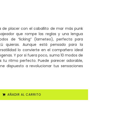
a de placer con el caballito de mar más punk
jeador que rompe las reglas y una lengua
dos de “licking” (lameteo), perfecta para
 tú quieras. Aunque está pensado para la
versatilidad lo convierte en el compañero ideal
ógenas. Y por si fuera poco, suma 10 modos de
s tu ritmo perfecto. Puede parecer adorable,
ene dispuesto a revolucionar tus sensaciones
AÑADIR AL CARRITO