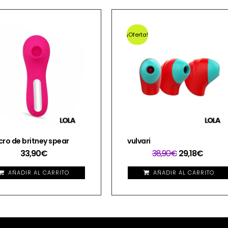
¡Oferta!
cro de britney spear
vulvari
33,90
€
38,90
€
29,18
€
AÑADIR AL CARRITO
AÑADIR AL CARRITO