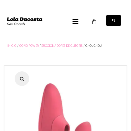
INICIO
/
COÑO POWER
/
SUCCIONADORES DE CLÍTORIS
/ CHOUCHOU