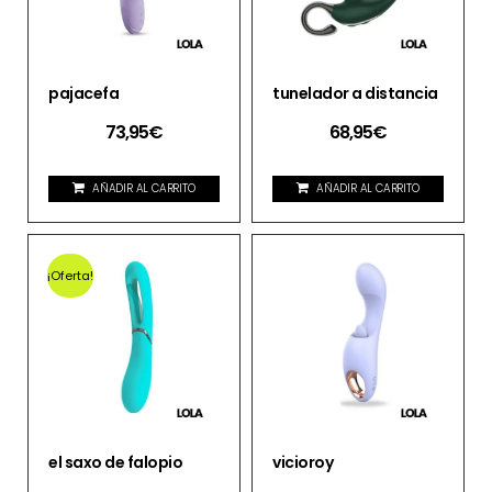
pajacefa
tunelador a distancia
73,95
€
68,95
€
AÑADIR AL CARRITO
AÑADIR AL CARRITO
¡Oferta!
el saxo de falopio
vicioroy