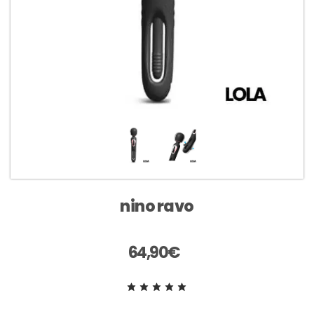
nino ravo
64,90
€