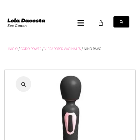
INICIO
/
COÑO POWER
/
VIBRADORES VAGINALES
/ NINO RAVO