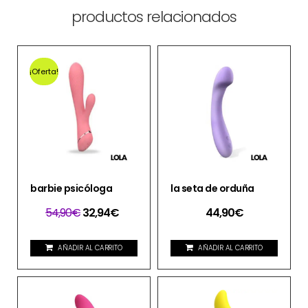
productos relacionados
¡Oferta!
barbie psicóloga
la seta de orduña
54,90
€
32,94
€
44,90
€
AÑADIR AL CARRITO
AÑADIR AL CARRITO