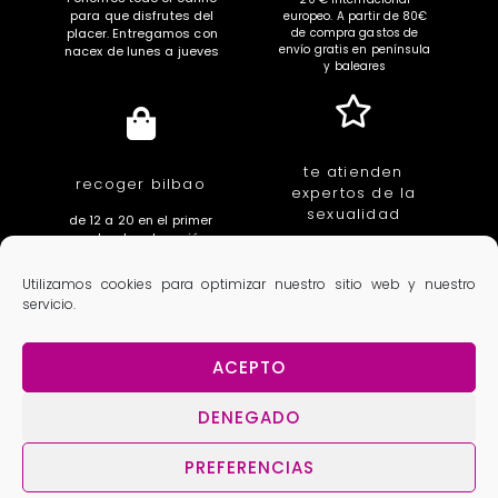
para que disfrutes del
europeo. A partir de 80€
placer. Entregamos con
de compra gastos de
envío gratis en península
nacex de lunes a jueves
y baleares
te atienden
recoger bilbao
expertos de la
sexualidad
de 12 a 20 en el primer
centro de educación
educadores, sexologas,
íntima de euskal herria.
fisioterapeutas,
c/ villarias 3. Bilbao
Utilizamos cookies para optimizar nuestro sitio web y nuestro
ginecologas, urologos
servicio.
ACEPTO
Aviso Legal
Política de privacidad
Condiciones generales
Política de cookies
DENEGADO
PREFERENCIAS
Copyright 2025 Lola Dacosta