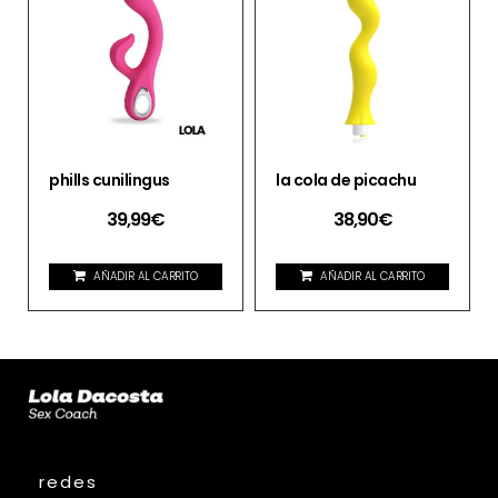
phills cunilingus
la cola de picachu
39,99
€
38,90
€
AÑADIR AL CARRITO
AÑADIR AL CARRITO
redes