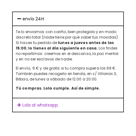
envío 24H
Te lo enviamos con cariño, bien protegido y en modo
discreto total (nadie tiene por qué saber tus movidas)
Si haces tu pedido de
lunes a jueves antes de las
15:00
,
lo tienes al día siguiente en casa.
Los findes
no repartimos: creemos en el descanso, la paz mental
y en no ser esclavos de nadie.
El envío, 6 € y de gratis si tu compra supera los 69 € .
También puedes recogerlo en tienda, en c/ Villarias 3,
Bilbao, de lunes a sábado de 12:00 a 20:00.
Tú compras. Lola cumple. Así de simple.
Lola al whatsapp