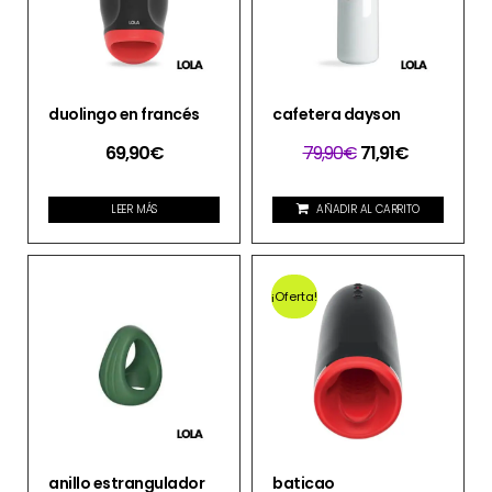
duolingo en francés
cafetera dayson
69,90
€
79,90
€
71,91
€
LEER MÁS
AÑADIR AL CARRITO
¡Oferta!
anillo estrangulador
baticao