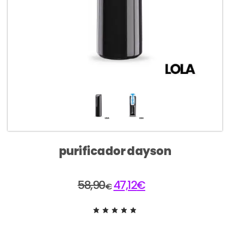
purificador dayson
58,90
47,12
€
€