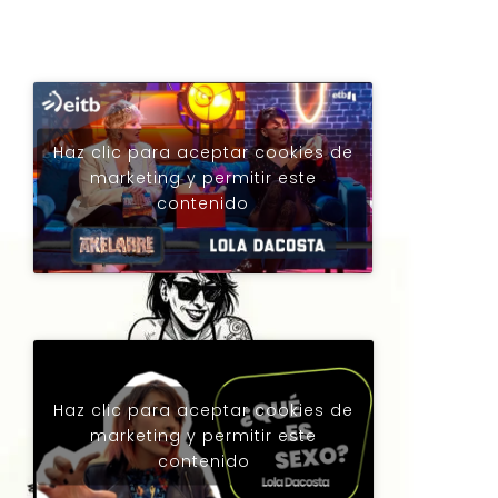
Haz clic para aceptar cookies de
marketing y permitir este
contenido
Haz clic para aceptar cookies de
marketing y permitir este
contenido