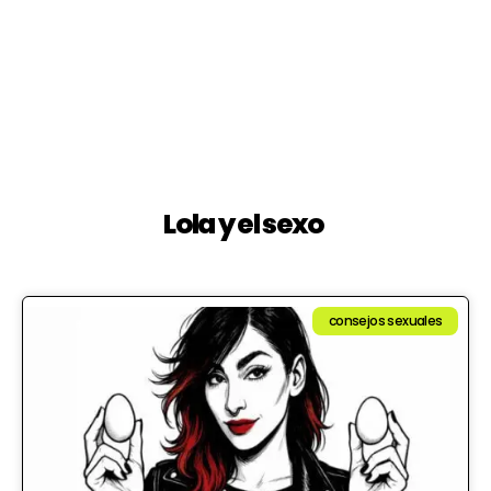
guías de placer
Lola y el sexo
es la hora de descubrir , crear nuevas
conexiones sensoriales, entender tu cuerpo
consejos sexuales
y vivir tu sexualidad con Educación, amor
propio y respeto. Aquí tienes los podcast, los
videos, los medios y guías de placer,
directas, sin filtros y con el toque punky de
Lola Dacosta.