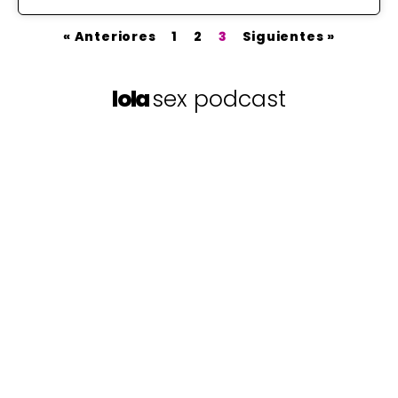
« Anteriores
1
2
3
Siguientes »
lola
sex radio
Podcast