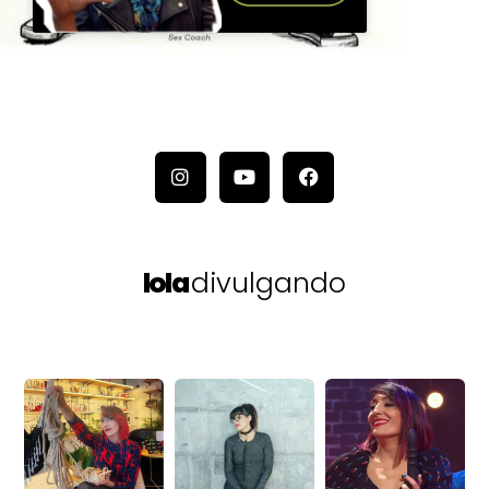
lola
entrevistas
divulgando