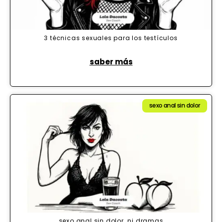
3 técnicas sexuales para los testículos
saber más
sexo anal sin dolor
sexo anal sin dolor. ni dramas