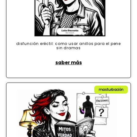
disfunción eréctil: como usar anillos para el pene
sin dramas
saber más
masturbación