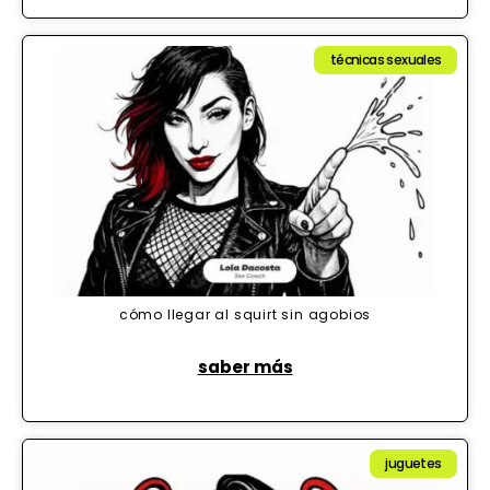
técnicas sexuales
cómo llegar al squirt sin agobios
saber más
juguetes