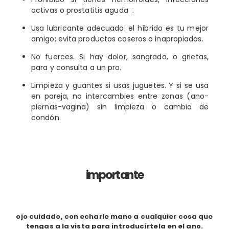
activas o prostatitis aguda .
Usa lubricante adecuado: el híbrido es tu mejor
amigo; evita productos caseros o inapropiados.
No fuerces. Si hay dolor, sangrado, o grietas,
para y consulta a un pro.
Limpieza y guantes si usas juguetes. Y si se usa
en pareja, no intercambies entre zonas (ano-
piernas-vagina) sin limpieza o cambio de
condón.
importante
ojo cuidado, con echarle mano a cualquier cosa que
tengas a la vista para introducírtela en el ano.