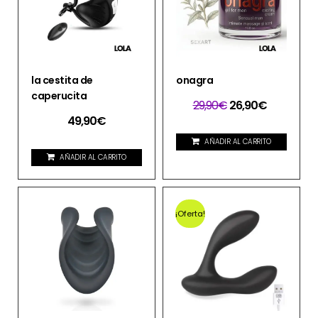
la cestita de
onagra
caperucita
29,90
€
26,90
€
49,90
€
AÑADIR AL CARRITO
AÑADIR AL CARRITO
¡Oferta!