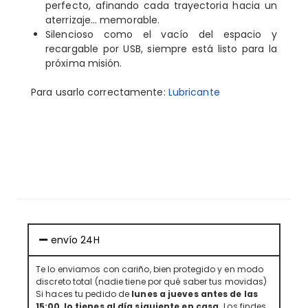
perfecto, afinando cada trayectoria hacia un
aterrizaje… memorable.
Silencioso como el vacío del espacio y
recargable por USB, siempre está listo para la
próxima misión.
Para usarlo correctamente:
Lubricante
envío 24H
Te lo enviamos con cariño, bien protegido y en modo
discreto total (nadie tiene por qué saber tus movidas)
Si haces tu pedido de
lunes a jueves antes de las
15:00
,
lo tienes al día siguiente en casa.
Los findes