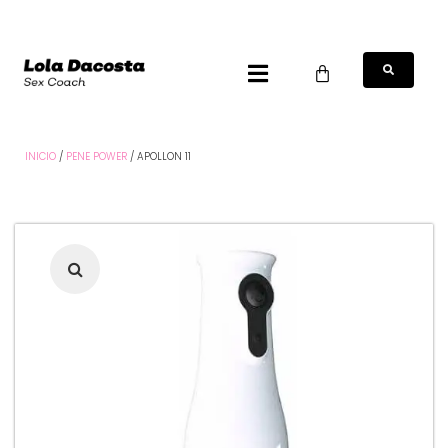
INICIO
/
PENE POWER
/ APOLLON 11