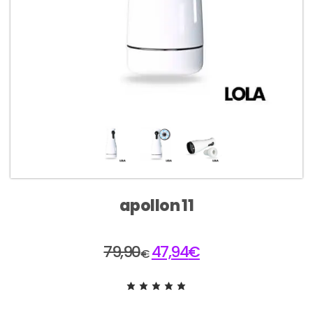
apollon 11
79,90
47,94
€
€