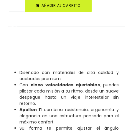
AÑADIR AL CARRITO
cripción
descripción
apollon 11 es así;
Diseñado con materiales de alta calidad y
acabados premium
Con
cinco velocidades ajustables
, puedes
pilotar cada misión a tu ritmo, desde un suave
despegue hasta un viaje interestelar sin
retorno.
Apollon 11
combina resistencia, ergonomía y
elegancia en una estructura pensada para el
máximo confort.
Su forma te permite ajustar el ángulo