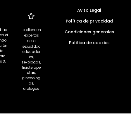
Aviso Legal
Política de privacidad
lbao
te atienden
Condiciones generales
en el
expertos
ntro
de la
Política de cookies
ción
sexualidad
de
educador
ria.
es,
s 3.
sexologas,
o
fisioterape
utas,
ginecolog
as,
urologos