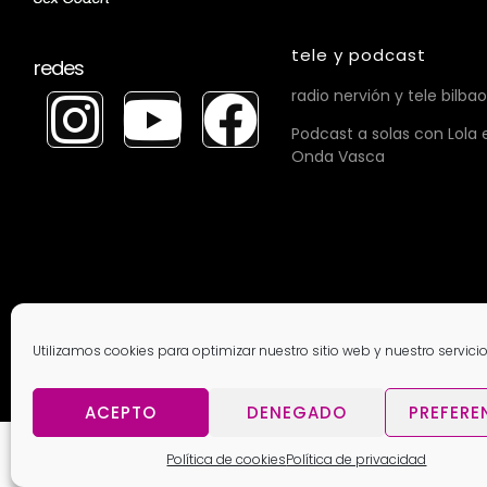
tele y podcast
redes
radio nervión y tele bilbao
Podcast a solas con Lola 
Onda Vasca
Utilizamos cookies para optimizar nuestro sitio web y nuestro servicio
ACEPTO
DENEGADO
PREFERE
Política de cookies
Política de privacidad