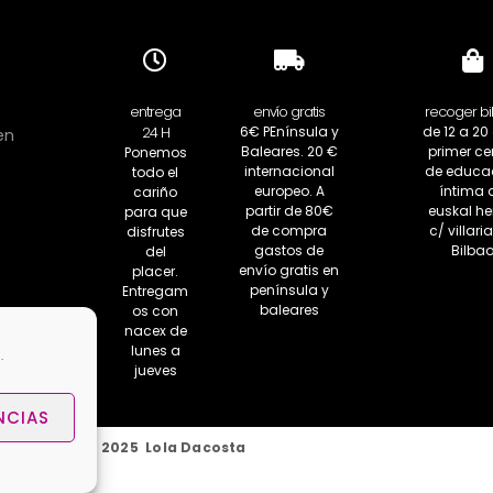
entrega
envío gratis
recoger bi
24 H
6€ PEnínsula y
de 12 a 20 
en
Baleares. 20 €
primer ce
Ponemos
internacional
de educa
todo el
europeo. A
íntima 
cariño
partir de 80€
euskal her
para que
de compra
c/ villaria
disfrutes
gastos de
Bilba
del
envío gratis en
placer.
península y
Entregam
baleares
os con
nacex de
lunes a
.
jueves
NCIAS
Copyright 2025 Lola Dacosta