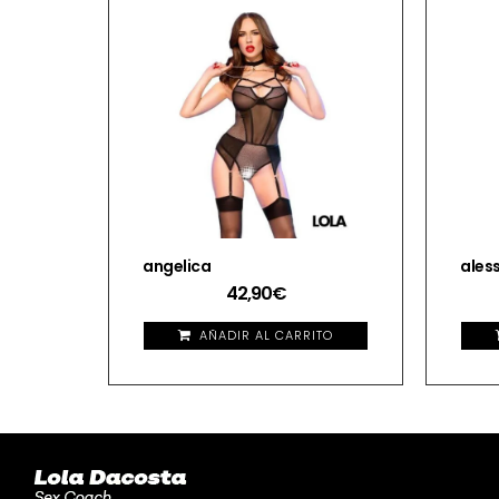
angelica
aless
42,90
€
AÑADIR AL CARRITO