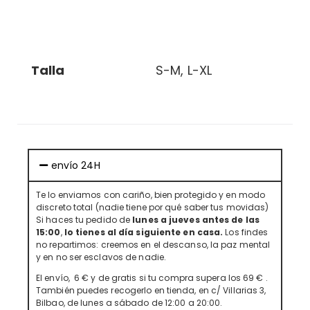
información adicional
Talla
S-M, L-XL
envío 24H
Te lo enviamos con cariño, bien protegido y en modo
discreto total (nadie tiene por qué saber tus movidas)
Si haces tu pedido de
lunes a jueves antes de las
15:00
,
lo tienes al día siguiente en casa.
Los findes
no repartimos: creemos en el descanso, la paz mental
y en no ser esclavos de nadie.
El envío, 6 € y de gratis si tu compra supera los 69 € .
También puedes recogerlo en tienda, en c/ Villarias 3,
Bilbao, de lunes a sábado de 12:00 a 20:00.