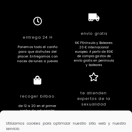
envío gratis
entrega 24 H
6€ PEnínsula y Baleares.
Ponemos todo el cariño
20 € internacional
para que disfrutes del
europeo. A partir de 80€
placer. Entregamos con
de compra gastos de
envío gratis en península
nacex de lunes a jueves
y baleares
te atienden
recoger bilbao
expertos de la
sexualidad
de 12 a 20 en el primer
centro de educación
educadores, sexologas,
íntima de euskal herria.
fisioterapeutas,
c/ villarias 3. Bilbao
Utilizamos cookies para optimizar nuestro sitio web y nuestro
ginecologas, urologos
servicio.