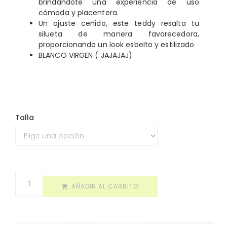
brindándote una experiencia de uso
cómoda y placentera.
Un ajuste ceñido, este teddy resalta tu
silueta de manera favorecedora,
proporcionando un look esbelto y estilizado
BLANCO VIRGEN ( JAJAJAJ)
Talla
AÑADIR AL CARRITO
ormación adicional
Valoraciones (0)