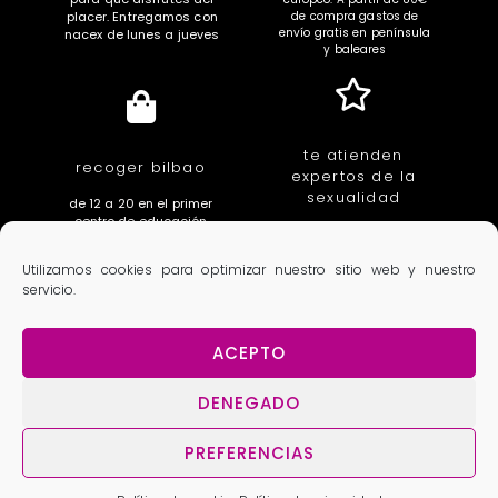
placer. Entregamos con
de compra gastos de
envío gratis en península
nacex de lunes a jueves
y baleares
te atienden
recoger bilbao
expertos de la
sexualidad
de 12 a 20 en el primer
centro de educación
educadores, sexologas,
íntima de euskal herria.
fisioterapeutas,
c/ villarias 3. Bilbao
Utilizamos cookies para optimizar nuestro sitio web y nuestro
ginecologas, urologos
servicio.
ACEPTO
Aviso Legal
Política de privacidad
Condiciones generales
Política de cookies
DENEGADO
PREFERENCIAS
Copyright 2025 Lola Dacosta