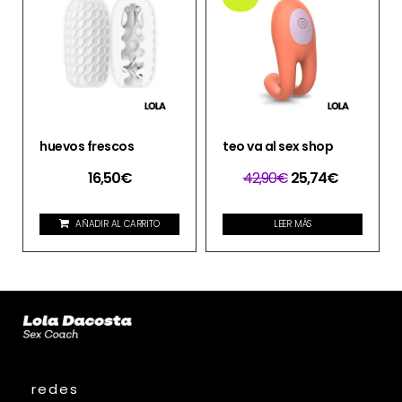
huevos frescos
teo va al sex shop
16,50
€
42,90
€
25,74
€
AÑADIR AL CARRITO
LEER MÁS
redes