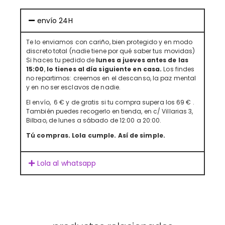
envío 24H
Te lo enviamos con cariño, bien protegido y en modo
discreto total (nadie tiene por qué saber tus movidas)
Si haces tu pedido de
lunes a jueves antes de las
15:00
,
lo tienes al día siguiente en casa.
Los findes
no repartimos: creemos en el descanso, la paz mental
y en no ser esclavos de nadie.
El envío, 6 € y de gratis si tu compra supera los 69 € .
También puedes recogerlo en tienda, en c/ Villarias 3,
Bilbao, de lunes a sábado de 12:00 a 20:00.
Tú compras. Lola cumple. Así de simple.
Lola al whatsapp