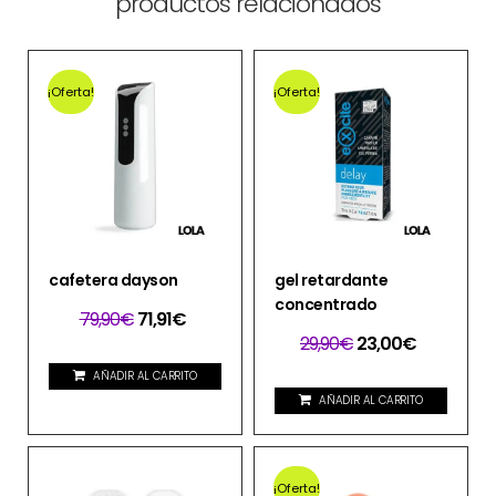
productos relacionados
¡Oferta!
¡Oferta!
cafetera dayson
gel retardante
concentrado
79,90
€
71,91
€
29,90
€
23,00
€
AÑADIR AL CARRITO
AÑADIR AL CARRITO
¡Oferta!