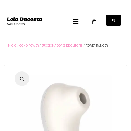
INICIO
/
COÑO POWER
/
SUCCIONADORES DE CLÍTORIS
/ POWER RANGER