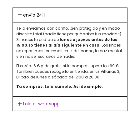
envío 24H
Te lo enviamos con cariño, bien protegido y en modo
discreto total (nadie tiene por qué saber tus movidas)
Si haces tu pedido de
lunes a jueves antes de las
15:00
,
lo tienes al día siguiente en casa.
Los findes
no repartimos: creemos en el descanso, la paz mental
y en no ser esclavos de nadie.
El envío, 6 € y de gratis si tu compra supera los 69 € .
También puedes recogerlo en tienda, en c/ Villarias 3,
Bilbao, de lunes a sábado de 12:00 a 20:00.
Tú compras. Lola cumple. Así de simple.
Lola al whatsapp