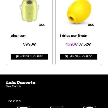
phantom
txirlas con limón
59,90
€
46,90
€
37,52
€
AÑADIR AL CARRITO
AÑADIR AL CARRITO
redes