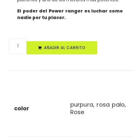
El poder del Power ranger es luchar como
nadie por tu placer.
AÑADIR AL CARRITO
ormación adicional
información adicional
purpura, rosa palo,
color
Rose