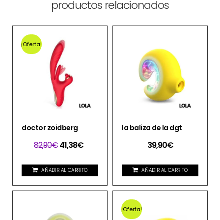
productos relacionados
¡Oferta!
doctor zoidberg
la baliza de la dgt
82,90
€
41,38
€
39,90
€
AÑADIR AL CARRITO
AÑADIR AL CARRITO
¡Oferta!